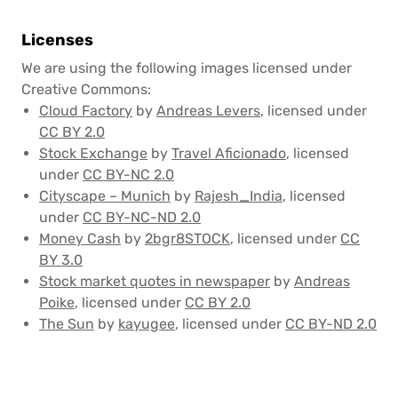
Licenses
We are using the following images licensed under
Creative Commons:
Cloud Factory
by
Andreas Levers
, licensed under
CC BY 2.0
Stock Exchange
by
Travel Aficionado
, licensed
under
CC BY-NC 2.0
Cityscape – Munich
by
Rajesh_India
, licensed
under
CC BY-NC-ND 2.0
Money Cash
by
2bgr8STOCK
, licensed under
CC
BY 3.0
Stock market quotes in newspaper
by
Andreas
Poike
, licensed under
CC BY 2.0
The Sun
by
kayugee
, licensed under
CC BY-ND 2.0